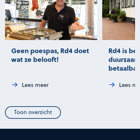
Rd4 is betrouwbaar,
Afspraak 
duurzaam, en héél
Rd4
betaalbaar!
Lees meer
Lees m
Toon overzicht