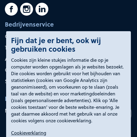
Bedrijvenservice
Container huren
Fijn dat je er bent, ook wij
gebruiken cookies
Tarieven
Afvalsoorten
Cookies zijn kleine stukjes informatie die op je
computer worden opgeslagen als je websites bezoekt.
Onze oplossingen
Die cookies worden gebruikt voor het bijhouden van
statistieken (cookies van Google Analytics zijn
Service en contact
geanonimiseerd), om voorkeuren op te slaan (zoals
taal van de website) en voor marketingdoeleinden
Rd4
(zoals gepersonaliseerde advertenties). Klik op 'Alle
cookies toestaan' voor de beste website-ervaring. Je
Mijn Rd4
gaat daarmee akkoord met het gebruik van al onze
cookies volgens onze cookieverklaring.
Cookieverklaring