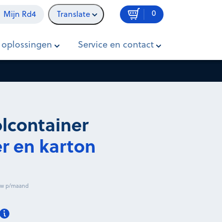
0
Mijn Rd4
Translate
€ 14,35
Vanaf
In winkelwagen
 oplossingen
Service en contact
excl. btw p/maand
rolcontainer
r en karton
btw p/maand