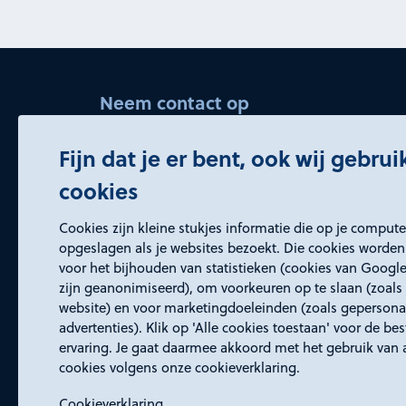
Neem contact op
bedrijvenservice@rd4.nl
Fijn dat je er bent, ook wij gebru
045 5437150 (keuze 2)
cookies
Openingstijden
Cookies zijn kleine stukjes informatie die op je comput
Wij zijn elke werkdag bereikbaar van
opgeslagen als je websites bezoekt. Die cookies worden
voor het bijhouden van statistieken (cookies van Google
8:30 tot 17:00 uur.
zijn geanonimiseerd), om voorkeuren op te slaan (zoals 
website) en voor marketingdoeleinden (zoals gepersona
advertenties). Klik op 'Alle cookies toestaan' voor de be
ervaring. Je gaat daarmee akkoord met het gebruik van 
cookies volgens onze cookieverklaring.
Cookieverklaring