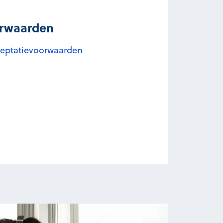
orwaarden
cceptatievoorwaarden