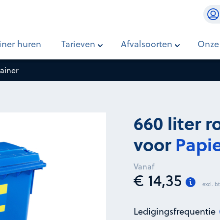
r en karton
iner huren
Tarieven
Afvalsoorten
Onze
tainer
660 liter 
voor
Papie
Vanaf
€ 14,35
excl. 
Ledigingsfrequentie