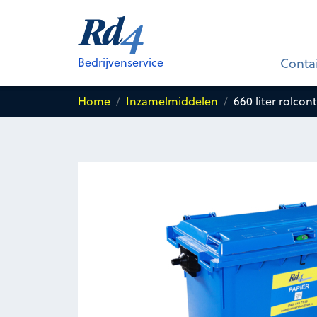
660 liter rolcontainer voor
Papie
Bedrijvenservice
Conta
Home
Inzamelmiddelen
660 liter rolcon