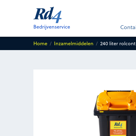
240 liter rolcontainer voor
PD (p
verpakkingen en drankkartons)
Bedrijvenservice
Conta
Home
Inzamelmiddelen
240 liter rolcon