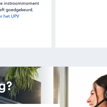
nde instroommoment
ft goedgekeurd.
er het UPV
g?