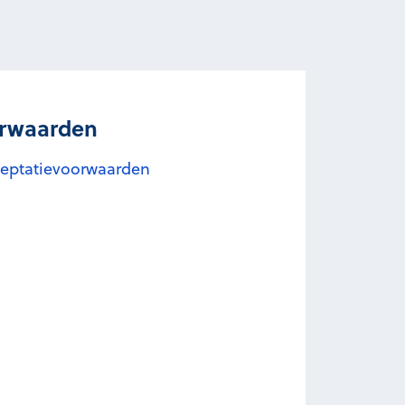
orwaarden
cceptatievoorwaarden