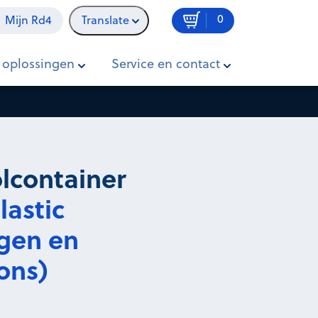
0
Mijn Rd4
Translate
€ 0,00
Vanaf
In winkelwagen
 oplossingen
Service en contact
excl. btw p/maand
rolcontainer
lastic
gen en
ons)