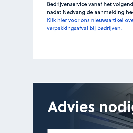
Bedrijvenservice vanaf het volge
nadat Nedvang de aanmelding hee
Klik hier voor ons nieuwsartikel ov
verpakkingsafval bij bedrijven.
Advies nodi