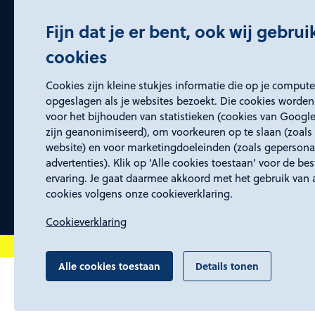
bedrijvenservice@rd4.nl
Fijn dat je er bent, ook wij gebru
045 5437150 (keuze 2)
cookies
Openingstijden
Cookies zijn kleine stukjes informatie die op je comput
Wij zijn elke werkdag bereikbaar van
opgeslagen als je websites bezoekt. Die cookies worden
voor het bijhouden van statistieken (cookies van Google
8:30 tot 17:00 uur.
zijn geanonimiseerd), om voorkeuren op te slaan (zoals 
website) en voor marketingdoeleinden (zoals gepersona
advertenties). Klik op 'Alle cookies toestaan' voor de be
ervaring. Je gaat daarmee akkoord met het gebruik van 
cookies volgens onze cookieverklaring.
Cookieverklaring
Alle cookies toestaan
Details tonen
Algemene voorwaarden
Proclaimer, toegan