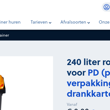
lastic
iner huren
Tarieven
Afvalsoorten
Onze
tainer
240 liter 
voor
PD (p
verpakkin
drankkart
Vanaf