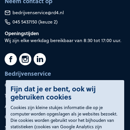
Neem contact op
bedrijvenservice@rd4.nl
045 5437150 (keuze 2)
Openingstijden
Wij zijn elke werkdag bereikbaar van 8:30 tot 17:00 uur.
Bedrijvenservice
Container huren
Fijn dat je er bent, ook wij
gebruiken cookies
Tarieven
Afvalsoorten
Cookies zijn kleine stukjes informatie die op je
computer worden opgeslagen als je websites bezoekt.
Onze oplossingen
Die cookies worden gebruikt voor het bijhouden van
statistieken (cookies van Google Analytics zijn
Service en contact