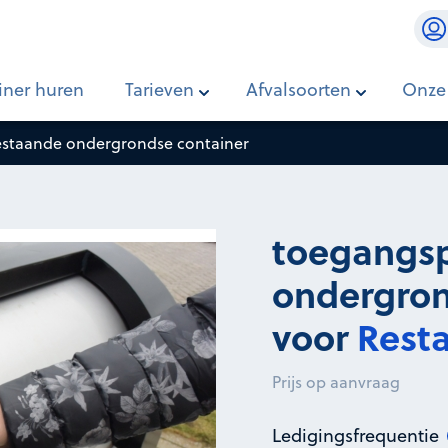
grondse
iner huren
Tarieven
Afvalsoorten
Onze
staande ondergrondse container
toegangs
ondergron
voor
Resta
Prijs op aanvraag
Ledigingsfrequentie