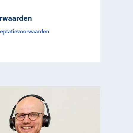
orwaarden
cceptatievoorwaarden