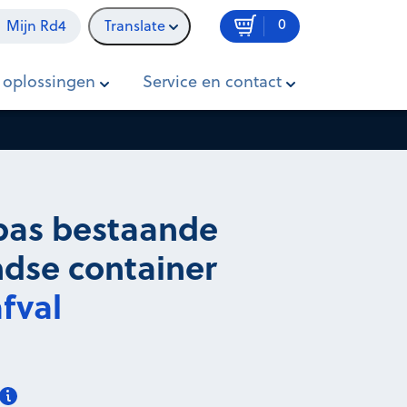
0
Mijn Rd4
Translate
In winkelwagen
Prijs op aanvraag
 oplossingen
Service en contact
pas bestaande
dse container
fval