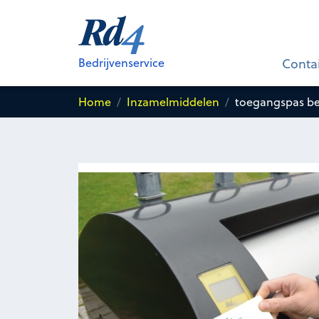
toegangspas bestaande onder
container voor
Restafval
Bedrijvenservice
Conta
Home
Inzamelmiddelen
toegangspas be