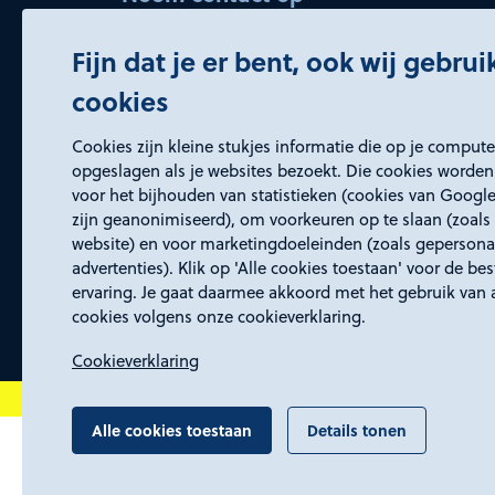
bedrijvenservice@rd4.nl
Fijn dat je er bent, ook wij gebru
045 5437150 (keuze 2)
cookies
Openingstijden
Cookies zijn kleine stukjes informatie die op je comput
Wij zijn elke werkdag bereikbaar van
opgeslagen als je websites bezoekt. Die cookies worden
voor het bijhouden van statistieken (cookies van Google
8:30 tot 17:00 uur.
zijn geanonimiseerd), om voorkeuren op te slaan (zoals 
website) en voor marketingdoeleinden (zoals gepersona
advertenties). Klik op 'Alle cookies toestaan' voor de be
ervaring. Je gaat daarmee akkoord met het gebruik van 
cookies volgens onze cookieverklaring.
Cookieverklaring
Alle cookies toestaan
Details tonen
Algemene voorwaarden
Proclaimer, toegan