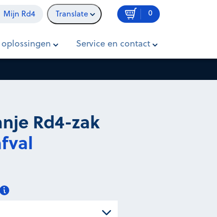
0
Mijn Rd4
Translate
In winkelwagen
Prijs op aanvraag
 oplossingen
Service en contact
ranje Rd4-zak
fval