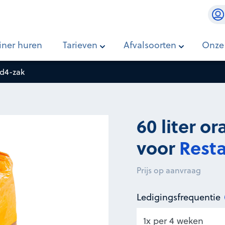
tafval
iner huren
Tarieven
Afvalsoorten
Onze
Rd4-zak
60 liter o
voor
Resta
Prijs op aanvraag
Ledigingsfrequentie