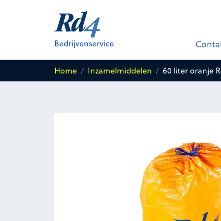
60 liter oranje Rd4-zak voor
Res
Bedrijvenservice
Conta
Home
Inzamelmiddelen
60 liter oranje 