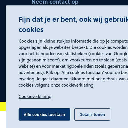
Neem contact op
bedrijvenservice@rd4.nl
Fijn dat je er bent, ook wij gebru
045 5437150 (keuze 2)
cookies
Openingstijden
Cookies zijn kleine stukjes informatie die op je comput
Wij zijn elke werkdag bereikbaar van
opgeslagen als je websites bezoekt. Die cookies worden
voor het bijhouden van statistieken (cookies van Google
8:30 tot 17:00 uur.
zijn geanonimiseerd), om voorkeuren op te slaan (zoals 
website) en voor marketingdoeleinden (zoals gepersona
advertenties). Klik op 'Alle cookies toestaan' voor de be
ervaring. Je gaat daarmee akkoord met het gebruik van 
cookies volgens onze cookieverklaring.
Cookieverklaring
Alle cookies toestaan
Details tonen
Algemene voorwaarden
Proclaimer, toegan