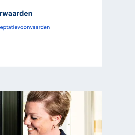
orwaarden
cceptatievoorwaarden