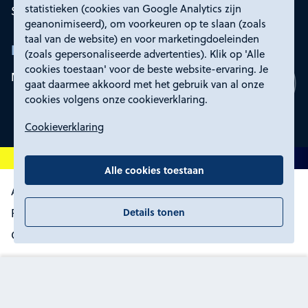
statistieken (cookies van Google Analytics zijn
Service en contact
geanonimiseerd), om voorkeuren op te slaan (zoals
taal van de website) en voor marketingdoeleinden
Rd4
(zoals gepersonaliseerde advertenties). Klik op 'Alle
cookies toestaan' voor de beste website-ervaring. Je
Mijn Rd4
gaat daarmee akkoord met het gebruik van al onze
cookies volgens onze cookieverklaring.
Cookieverklaring
Alle cookies toestaan
Algemene voorwaarden
Details tonen
Proclaimer, toegankelijkheid en privacy
Certificering
Cookies wijzigen
Prijs op aanvraag
In winkelwagen