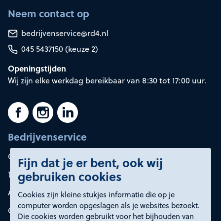
Neem contact op
bedrijvenservice@rd4.nl
045 5437150 (keuze 2)
Openingstijden
Wij zijn elke werkdag bereikbaar van 8:30 tot 17:00 uur.
Bedrijvenservice
Container huren
Fijn dat je er bent, ook wij
gebruiken cookies
Tarieven
Afvalsoorten
Cookies zijn kleine stukjes informatie die op je
computer worden opgeslagen als je websites bezoekt.
Onze oplossingen
Die cookies worden gebruikt voor het bijhouden van