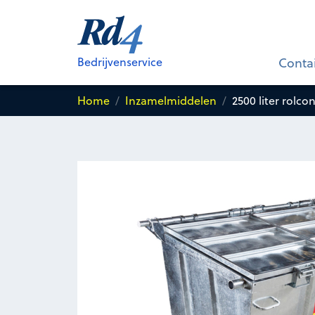
2500 liter rolcontainer voor
Rest
Bedrijvenservice
Conta
Home
Inzamelmiddelen
2500 liter rolco