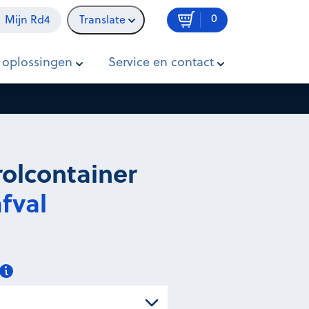
0
Mijn Rd4
Translate
In winkelwagen
Prijs op aanvraag
 oplossingen
Service en contact
 rolcontainer
fval