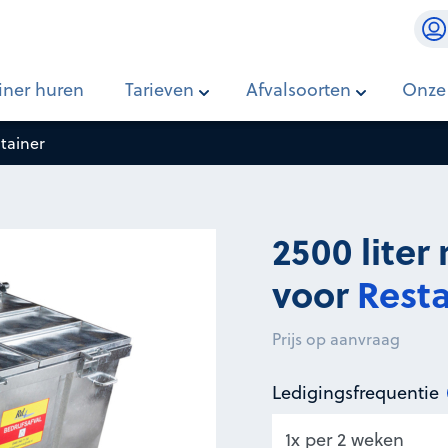
afval
iner huren
Tarieven
Afvalsoorten
Onze
ntainer
2500 liter
voor
Resta
Prijs op aanvraag
Ledigingsfrequentie