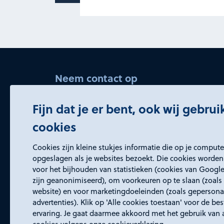
Neem contact op
bedrijvenservice@rd4.nl
Fijn dat je er bent, ook wij gebru
045 5437150 (keuze 2)
cookies
Openingstijden
Cookies zijn kleine stukjes informatie die op je comput
Wij zijn elke werkdag bereikbaar van
opgeslagen als je websites bezoekt. Die cookies worden
voor het bijhouden van statistieken (cookies van Google
8:30 tot 17:00 uur.
zijn geanonimiseerd), om voorkeuren op te slaan (zoals 
website) en voor marketingdoeleinden (zoals gepersona
advertenties). Klik op 'Alle cookies toestaan' voor de be
ervaring. Je gaat daarmee akkoord met het gebruik van 