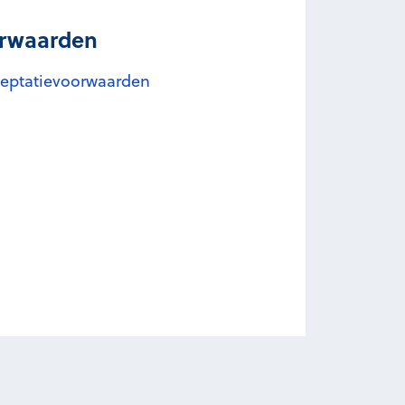
orwaarden
cceptatievoorwaarden