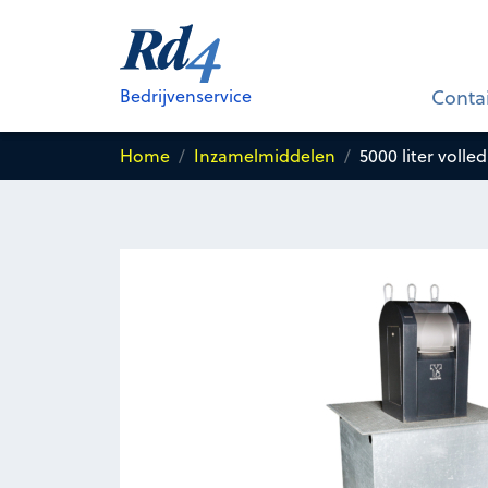
5000 liter volledig ondergrond
voor
Papier en karton
Bedrijvenservice
Conta
Home
Inzamelmiddelen
5000 liter voll