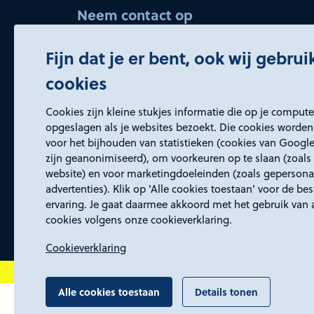
Neem contact op
bedrijvenservice@rd4.nl
Fijn dat je er bent, ook wij gebru
045 5437150 (keuze 2)
cookies
Openingstijden
Cookies zijn kleine stukjes informatie die op je comput
Wij zijn elke werkdag bereikbaar van
opgeslagen als je websites bezoekt. Die cookies worden
voor het bijhouden van statistieken (cookies van Google
8:30 tot 17:00 uur.
zijn geanonimiseerd), om voorkeuren op te slaan (zoals 
website) en voor marketingdoeleinden (zoals gepersona
advertenties). Klik op 'Alle cookies toestaan' voor de be
ervaring. Je gaat daarmee akkoord met het gebruik van 
cookies volgens onze cookieverklaring.
Cookieverklaring
Alle cookies toestaan
Details tonen