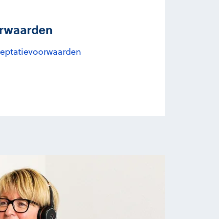
orwaarden
cceptatievoorwaarden