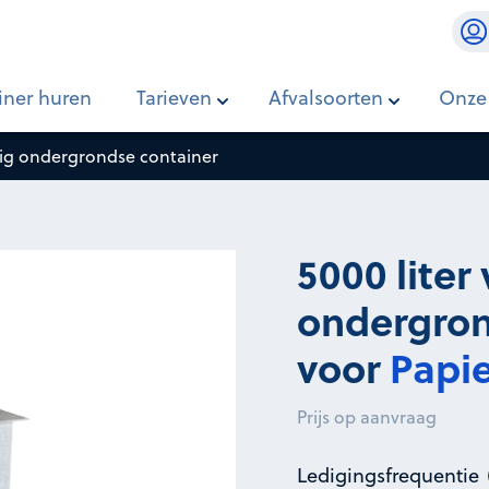
se container
iner huren
Tarieven
Afvalsoorten
Onze
edig ondergrondse container
5000 liter
ondergron
voor
Papie
Prijs op aanvraag
Ledigingsfrequentie