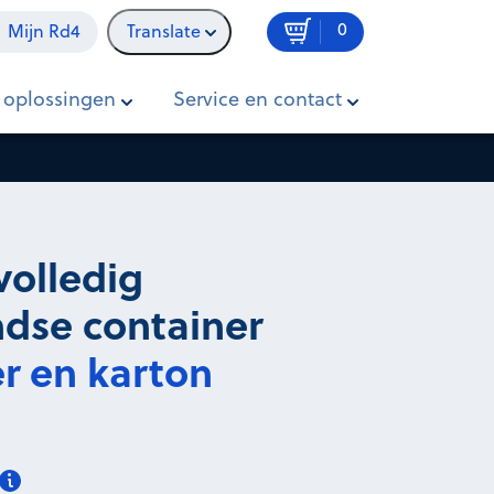
0
Mijn Rd4
Translate
In winkelwagen
Prijs op aanvraag
 oplossingen
Service en contact
 volledig
dse container
r en karton