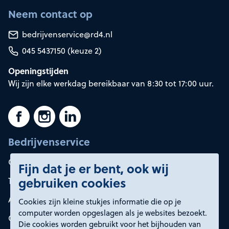
Neem contact op
bedrijvenservice@rd4.nl
045 5437150 (keuze 2)
Openingstijden
Wij zijn elke werkdag bereikbaar van 8:30 tot 17:00 uur.
Bedrijvenservice
Container huren
Fijn dat je er bent, ook wij
gebruiken cookies
Tarieven
Afvalsoorten
Cookies zijn kleine stukjes informatie die op je
computer worden opgeslagen als je websites bezoekt.
Onze oplossingen
Die cookies worden gebruikt voor het bijhouden van