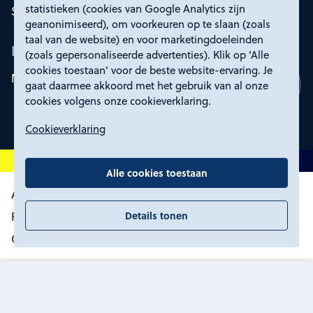
statistieken (cookies van Google Analytics zijn
Service en contact
geanonimiseerd), om voorkeuren op te slaan (zoals
taal van de website) en voor marketingdoeleinden
Rd4
(zoals gepersonaliseerde advertenties). Klik op 'Alle
cookies toestaan' voor de beste website-ervaring. Je
Mijn Rd4
gaat daarmee akkoord met het gebruik van al onze
cookies volgens onze cookieverklaring.
Cookieverklaring
Alle cookies toestaan
Algemene voorwaarden
Details tonen
Proclaimer, toegankelijkheid en privacy
Certificering
Cookies wijzigen
Prijs op aanvraag
In winkelwagen