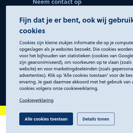
Neem contact op
bedrijvenservice@rd4.nl
Fijn dat je er bent, ook wij gebru
045 5437150 (keuze 2)
cookies
Openingstijden
Cookies zijn kleine stukjes informatie die op je comput
Wij zijn elke werkdag bereikbaar van
opgeslagen als je websites bezoekt. Die cookies worden
voor het bijhouden van statistieken (cookies van Google
8:30 tot 17:00 uur.
zijn geanonimiseerd), om voorkeuren op te slaan (zoals 
website) en voor marketingdoeleinden (zoals gepersona
advertenties). Klik op 'Alle cookies toestaan' voor de be
ervaring. Je gaat daarmee akkoord met het gebruik van 
cookies volgens onze cookieverklaring.
Cookieverklaring
Alle cookies toestaan
Details tonen
Algemene voorwaarden
Proclaimer, toegan