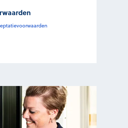
orwaarden
cceptatievoorwaarden