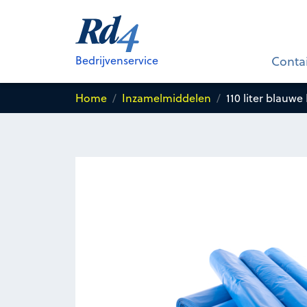
110 liter blauwe Rd4-zak voor
Ko
Bedrijvenservice
Conta
Home
Inzamelmiddelen
110 liter blauwe