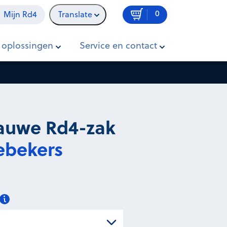
0
Mijn Rd4
Translate
In winkelwagen
Prijs op aanvraag
 oplossingen
Service en contact
blauwe Rd4-zak
ebekers