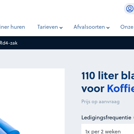
ffiebekers
iner huren
Tarieven
Afvalsoorten
Onze
 Rd4-zak
110 liter 
voor
Koffi
Prijs op aanvraag
Ledigingsfrequentie