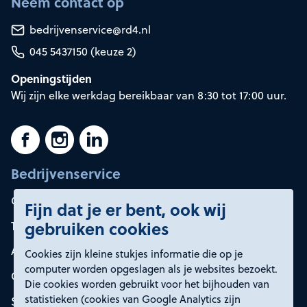
Neem contact op
bedrijvenservice@rd4.nl
045 5437150 (keuze 2)
Openingstijden
Wij zijn elke werkdag bereikbaar van 8:30 tot 17:00 uur.
Bedrijvenservice
Container huren
Fijn dat je er bent, ook wij
gebruiken cookies
Tarieven
Afvalsoorten
Cookies zijn kleine stukjes informatie die op je
computer worden opgeslagen als je websites bezoekt.
Onze oplossingen
Die cookies worden gebruikt voor het bijhouden van
statistieken (cookies van Google Analytics zijn
Service en contact