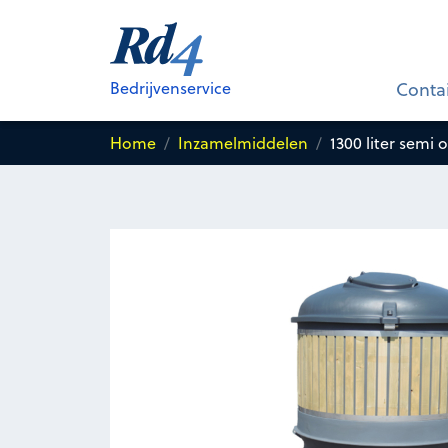
1300 liter semi ondergrondse c
voor
Glasafval
Bedrijvenservice
Conta
Home
Inzamelmiddelen
1300 liter semi