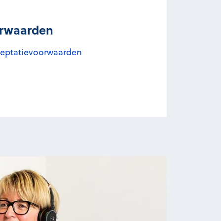
orwaarden
cceptatievoorwaarden