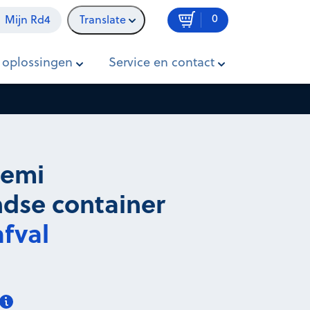
0
Mijn Rd4
Translate
In winkelwagen
Prijs op aanvraag
 oplossingen
Service en contact
semi
dse container
fval