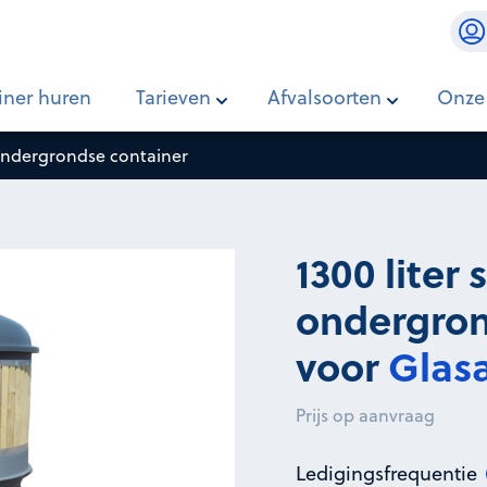
ontainer
iner huren
Tarieven
Afvalsoorten
Onze
 ondergrondse container
1300 liter 
ondergron
voor
Glasa
Prijs op aanvraag
Ledigingsfrequentie