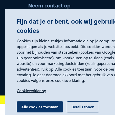
Neem contact op
bedrijvenservice@rd4.nl
Fijn dat je er bent, ook wij gebru
045 5437150 (keuze 2)
cookies
Openingstijden
Cookies zijn kleine stukjes informatie die op je comput
Wij zijn elke werkdag bereikbaar van
opgeslagen als je websites bezoekt. Die cookies worden
voor het bijhouden van statistieken (cookies van Google
8:30 tot 17:00 uur.
zijn geanonimiseerd), om voorkeuren op te slaan (zoals 
website) en voor marketingdoeleinden (zoals gepersona
advertenties). Klik op 'Alle cookies toestaan' voor de be
ervaring. Je gaat daarmee akkoord met het gebruik van 
cookies volgens onze cookieverklaring.
Cookieverklaring
Alle cookies toestaan
Details tonen